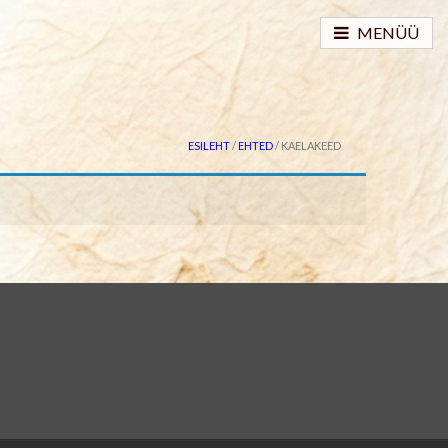
MENÜÜ
ESILEHT
/
EHTED
/ KAELAKEED