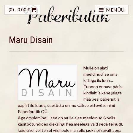
(0) -
0,00
€
MENÜÜ
Maru Disain
Mulle on alati
meeldinud ise oma
kätega ilu luua…
Tunnen ennast päris
kindlalt ja kahe jalaga
maa peal paberist ja
papist ilu luues, seetõttu on mu väikse ettevõte nimi
Pabeributiik OÜ.
Aga õmblemine – see on mulle alati meeldinud (koolis
käsitöötundides oleksingi hea meelega vaid seda teinud),
kuid ühel või teisel viisil pole ma selle jaoks piisavalt aega