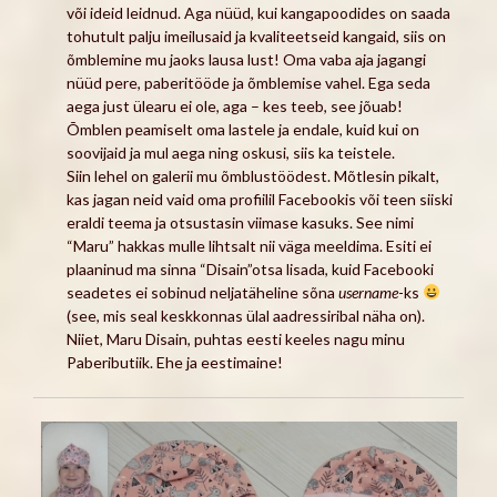
või ideid leidnud. Aga nüüd, kui kangapoodides on saada
tohutult palju imeilusaid ja kvaliteetseid kangaid, siis on
õmblemine mu jaoks lausa lust! Oma vaba aja jagangi
nüüd pere, paberitööde ja õmblemise vahel. Ega seda
aega just ülearu ei ole, aga – kes teeb, see jõuab!
Õmblen peamiselt oma lastele ja endale, kuid kui on
soovijaid ja mul aega ning oskusi, siis ka teistele.
Siin lehel on galerii mu õmblustöödest. Mõtlesin pikalt,
kas jagan neid vaid oma profiilil Facebookis või teen siiski
eraldi teema ja otsustasin viimase kasuks. See nimi
“Maru” hakkas mulle lihtsalt nii väga meeldima. Esiti ei
plaaninud ma sinna “Disain”otsa lisada, kuid Facebooki
seadetes ei sobinud neljatäheline sõna
username
-ks
(see, mis seal keskkonnas ülal aadressiribal näha on).
Niiet, Maru Disain, puhtas eesti keeles nagu minu
Pabeributiik. Ehe ja eestimaine!