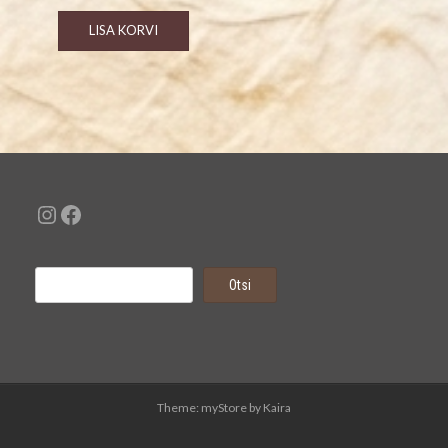
LISA KORVI
Instagram
Facebook
Otsi
Otsi
Theme: myStore by
Kaira