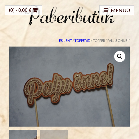
(0) -
0,00
€
MENÜÜ
ESILEHT
/
TOPPERID
/ TOPPER “PALJU ÕNNE!”