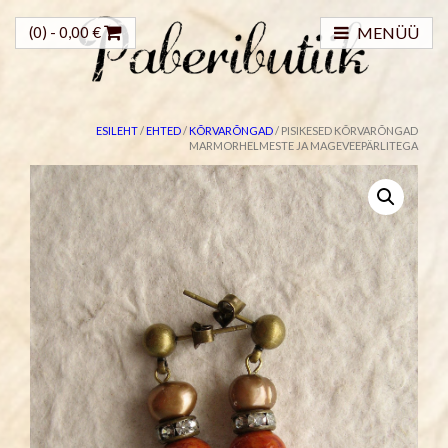
(0) -
0,00
€
MENÜÜ
ESILEHT
/
EHTED
/
KÕRVARÕNGAD
/ PISIKESED KÕRVARÕNGAD
MARMORHELMESTE JA MAGEVEEPÄRLITEGA