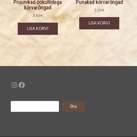
Pruunikad öökullidega
Punakad kõrvarõngad
kõrvarõngad
3,50
€
3,50
€
LISA KORVI
LISA KORVI
Instagram
Facebook
Otsi
Otsi