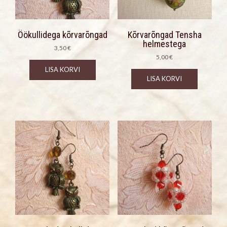
Öökullidega kõrvarõngad
Kõrvarõngad Tensha
helmestega
3,50
€
5,00
€
LISA KORVI
LISA KORVI