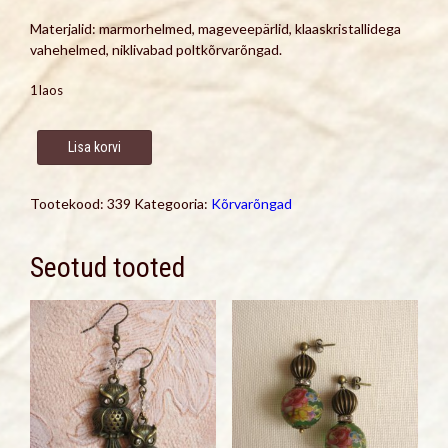
Materjalid: marmorhelmed, mageveepärlid, klaaskristallidega
vahehelmed, niklivabad poltkõrvarõngad.
1 laos
Pisikesed
Lisa korvi
kõrvarõngad
marmorhelmeste
ja
Tootekood:
339
Kategooria:
Kõrvarõngad
mageveepärlitega
kogus
Seotud tooted